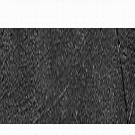
* Bitte beachten Sie, dass die hier aufgeführten
Postleitzahlen, Orte oder Stadtteile
möglicherweise nicht vollständig beliefert
werden. Ob eine Belieferung möglich ist, kann
ganz einfach über die Adresssuche geprüft
werden.
MBW:
ab 12,00 EUR:
Erkrath Bruchhausen, Erkrath
Hochdahl, Erkrath Kempen, Erkrath
Millrath, Erkrath Sandheide, Erkrath
Trills, Erkrath Unterfeldhaus, Erkrath
Willbeck
ab 15,00 EUR:
Düsseldorf Unterbach (nur
Unterbach), Erkrath Alt-Erkrath,
Hilden