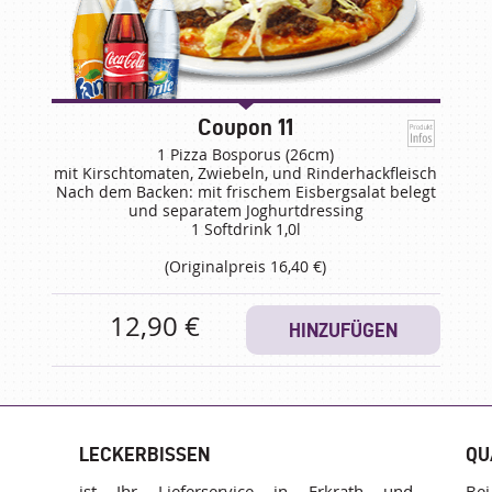
Coupon 11
1 Pizza Bosporus (26cm)
mit Kirschtomaten, Zwiebeln, und Rinderhackfleisch
Nach dem Backen: mit frischem Eisbergsalat belegt
und separatem Joghurtdressing
1 Softdrink 1,0l
(Originalpreis 16,40 €)
12,90 €
HINZUFÜGEN
LECKERBISSEN
QU
ist Ihr Lieferservice in Erkrath und
Bei